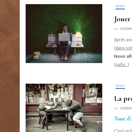
NEWS
Jouer
par
SofyMi
Après avo
(
dans notr
Nous al
(suite…)
NEWS
La pr
par
SofyMi
Tout d’
C’est un 