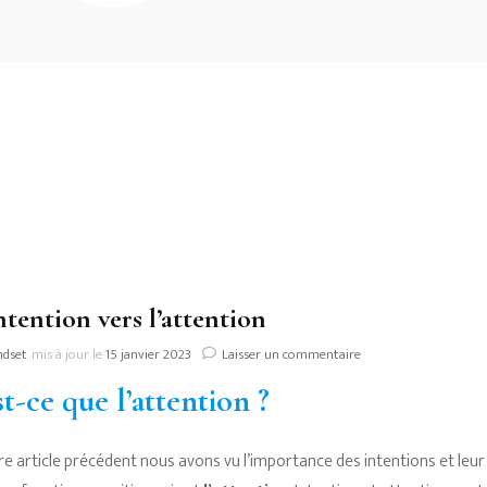
ntention vers l’attention
sur
ndset
mis à jour le
15 janvier 2023
Laisser un commentaire
De
t-ce que l’attention ?
l’intention
vers
l’attention
e article précédent nous avons vu l’importance des intentions et leur