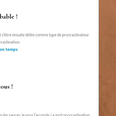
bable !
t s’être ensuite défini comme type de procrastinateur
crastination.
son temps
.
ous !
es les sauces, je vous l’accorde. Le mot procrastination