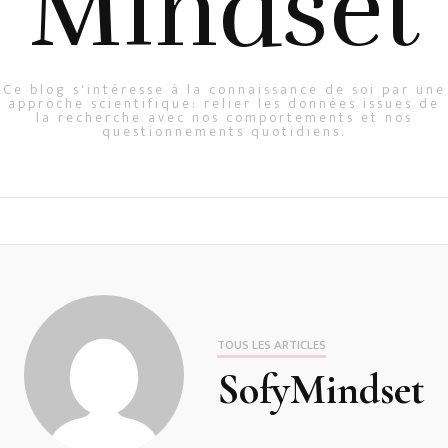
Mindset
Ce blog s'intéresse à la connaissance de soi par une
approche scientifique: relier les données issues de
la recherche avec nos comportements et nos
questionnements quotidiens.
TOUS LES ARTICLES
SofyMindset