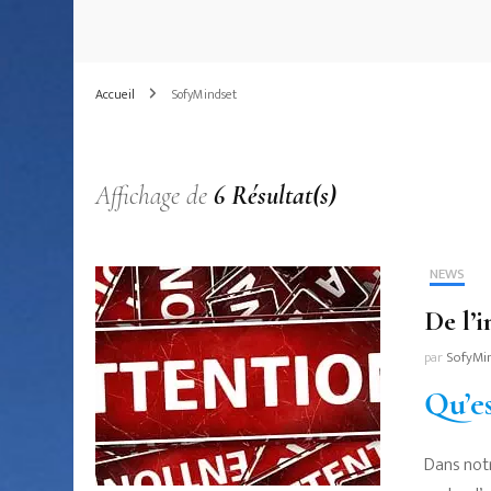
Accueil
SofyMindset
Affichage de
6 Résultat(s)
NEWS
De l’i
par
SofyMi
Qu’es
Dans notr