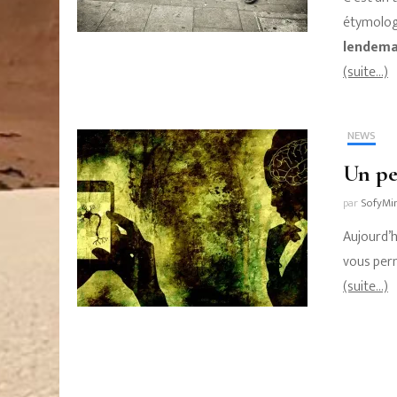
étymolog
lendema
(suite…)
NEWS
Un pe
par
SofyMi
Aujourd’h
vous perm
(suite…)
Pagination
des