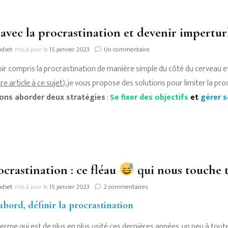
 avec la procrastination et devenir impertur
sur
ndset
mis à jour le
15 janvier 2023
Un commentaire
Jouer
ir compris la procrastination de manière simple du côté du cerveau e
avec
la
e article à ce sujet
), je vous propose des solutions pour limiter la pro
procrastination
lons aborder deux stratégies
:
Se fixer des objectifs
et
gérer 
et
devenir
imperturbable
!
ocrastination : ce fléau
qui nous touche t
sur
ndset
mis à jour le
15 janvier 2023
2 commentaires
La
abord, d
éfinir la procrastination
procrastination
:
terme qui est de plus en plus usité ces dernières années, un peu à tout
ce