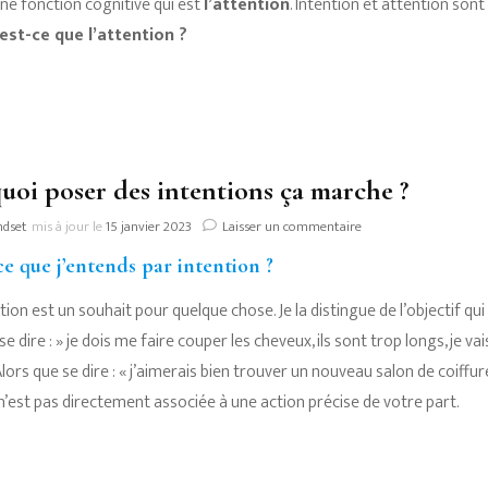
une fonction cognitive qui est
l’attention
. Intention et attention son
est-ce que l’attention ?
uoi poser des intentions ça marche ?
sur
ndset
mis à jour le
15 janvier 2023
Laisser un commentaire
Pourquoi
ce que j’entends par intention ?
poser
des
tion est un souhait pour quelque chose. Je la distingue de l’objectif qu
intentions
ça
se dire : » je dois me faire couper les cheveux, ils sont trop longs, je 
marche
 Alors que se dire : « j’aimerais bien trouver un nouveau salon de coiff
?
n’est pas directement associée à une action précise de votre part.