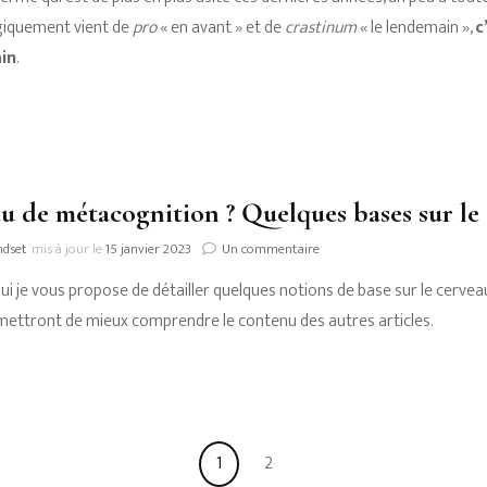
fléau
iquement vient de
pro
« en avant » et de
crastinum
« le lendemain »,
c
in
.
qui
nous
touche
tous
!
u de métacognition ? Quelques bases sur le 
sur
ndset
mis à jour le
15 janvier 2023
Un commentaire
Un
ui je vous propose de détailler quelques notions de base sur le cerv
peu
de
ettront de mieux comprendre le contenu des autres articles.
métacognition
?
Quelques
bases
sur
le
Page
Page
1
2
cerveau
et