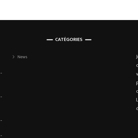
la
cognition.
CATÉGORIES
News