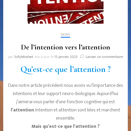
NEWS
De l’intention vers l’attention
sur
par
SofyMindset
mis à jour le
15 janvier 2023
Laisser un commentaire
De
Qu’est-ce que l’attention ?
l’int
vers
l’att
Dans notre article précédent nous avons vu l’importance des
intentions et leur support neuro-biologique. Aujourd’hui
j’aimerai vous parler d’une fonction cognitive qui est
l’attention
. Intention et attention sont liées et marchent
ensemble.
Mais qu’est-ce que l’attention ?